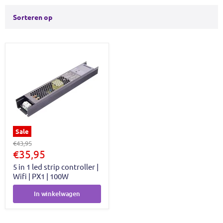
Sorteren op
Sale
Oorspronkelijke
€43,95
prijs
Huidige
€35,95
prijs
5 in 1 led strip controller |
Wifi | PX1 | 100W
In winkelwagen