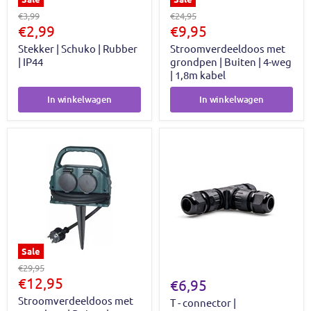
Oorspronkelijke
Oorspronkelijke
€3,99
€24,95
prijs
Huidige
prijs
Huidige
€2,99
€9,95
prijs
prijs
Stekker | Schuko | Rubber
Stroomverdeeldoos met
| IP44
grondpen | Buiten | 4-weg
| 1,8m kabel
In winkelwagen
In winkelwagen
Sale
Oorspronkelijke
€29,95
prijs
Huidige
€12,95
€6,95
prijs
Stroomverdeeldoos met
T - connector |